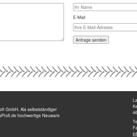
E-Mail
La
Ke
rofi GmbH. Als selbstständiger
4
ftsProfi.de hochwertige Neuware
Te
F
in