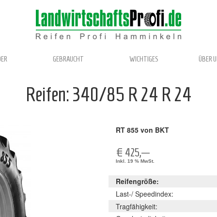
DER
GEBRAUCHT
WICHTIGES
ÜBER 
Reifen: 340/85 R 24 R 24
RT 855 von BKT
€ 425,—
Inkl. 19 % MwSt.
Reifengröße:
Last-/ Speedindex:
Tragfähigkeit: