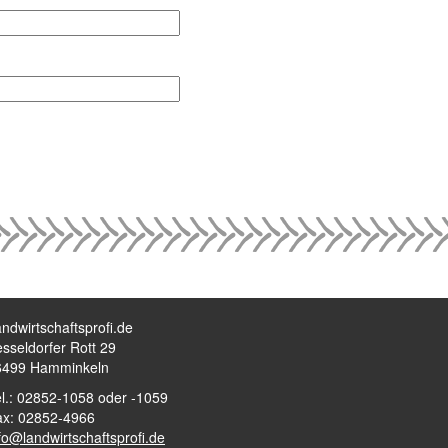
ndwirtschaftsprofi.de
sseldorfer Rott 29
6499 Hamminkeln
l.: 02852-1058 oder -1059
ax: 02852-4966
fo@landwirtschaftsprofi.de