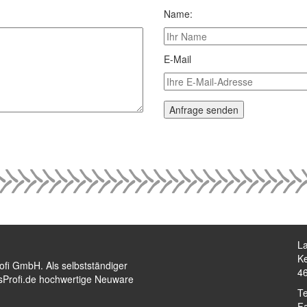
Name:
E-Mail
La
Ke
rofi GmbH. Als selbstständiger
4
ftsProfi.de hochwertige Neuware
Te
F