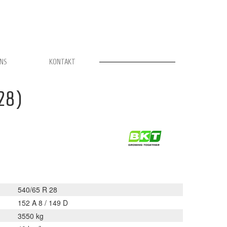
UNS
KONTAKT
28)
540/65 R 28
152 A 8 / 149 D
3550 kg