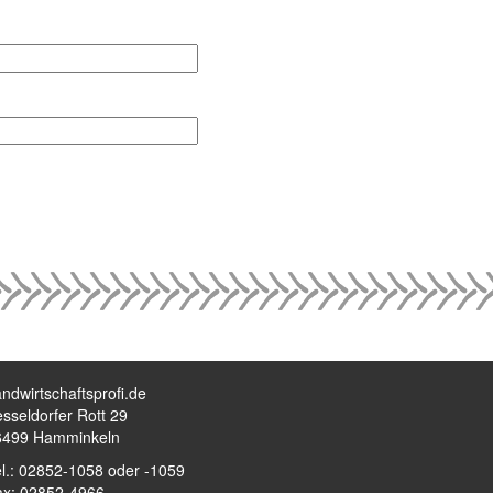
ndwirtschaftsprofi.de
sseldorfer Rott 29
6499 Hamminkeln
l.: 02852-1058 oder -1059
ax: 02852-4966