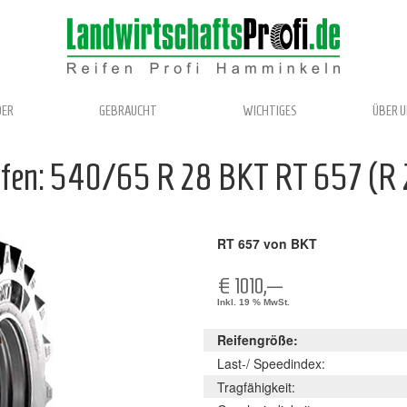
DER
GEBRAUCHT
WICHTIGES
ÜBER 
ifen: 540/65 R 28 BKT RT 657 (R 
RT 657 von BKT
€ 1010,—
Inkl. 19 % MwSt.
Reifengröße:
Last-/ Speedindex:
Tragfähigkeit: