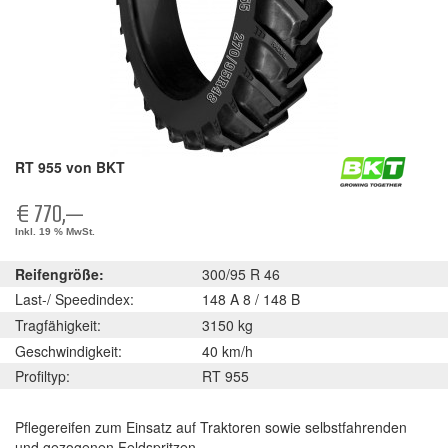
RT 955 von BKT
€ 770,—
Inkl. 19 % MwSt.
Reifengröße:
300/95 R 46
Last-/ Speedindex:
148 A 8 / 148 B
Tragfähigkeit:
3150 kg
Geschwindigkeit:
40 km/h
Profiltyp:
RT 955
Pflegereifen zum Einsatz auf Traktoren sowie selbstfahrenden
und gezogenen Feldspritzen